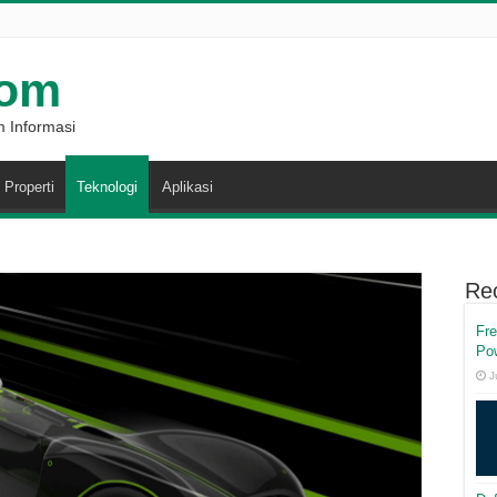
com
 Informasi
Properti
Teknologi
Aplikasi
Re
Fr
Po
J