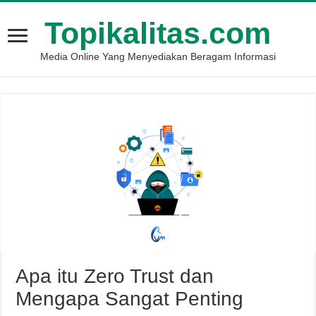
Topikalitas.com
Media Online Yang Menyediakan Beragam Informasi
Apa itu Zero Trust dan
Mengapa Sangat Penting