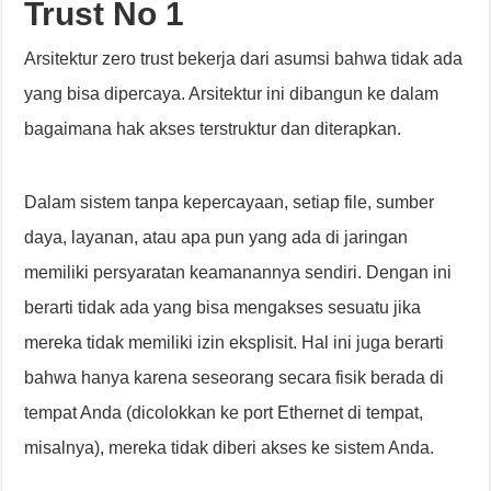
Trust No 1
Arsitektur zero trust bekerja dari asumsi bahwa tidak ada
yang bisa dipercaya. Arsitektur ini dibangun ke dalam
bagaimana hak akses terstruktur dan diterapkan.
Dalam sistem tanpa kepercayaan, setiap file, sumber
daya, layanan, atau apa pun yang ada di jaringan
memiliki persyaratan keamanannya sendiri. Dengan ini
berarti tidak ada yang bisa mengakses sesuatu jika
mereka tidak memiliki izin eksplisit. Hal ini juga berarti
bahwa hanya karena seseorang secara fisik berada di
tempat Anda (dicolokkan ke port Ethernet di tempat,
misalnya), mereka tidak diberi akses ke sistem Anda.